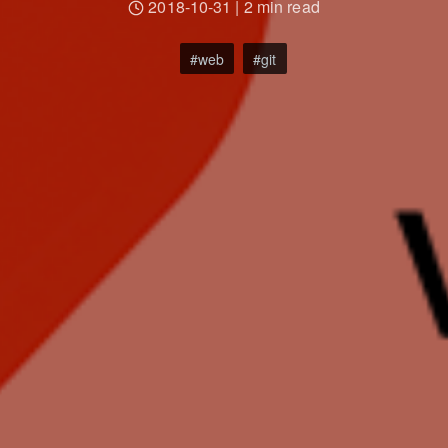
2018-10-31
|
2 min read
web
git