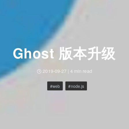
Ghost 版本升级
2019-09-27
|
4 min read
web
node.js