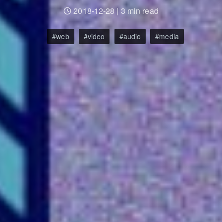
2018-12-28
|
3 min read
web
video
audio
media