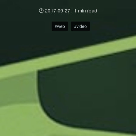
2017-09-27
|
1 min read
web
video