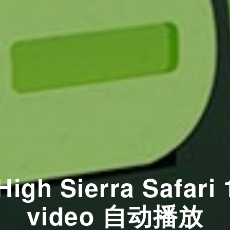
igh Sierra Safar
video 自动播放