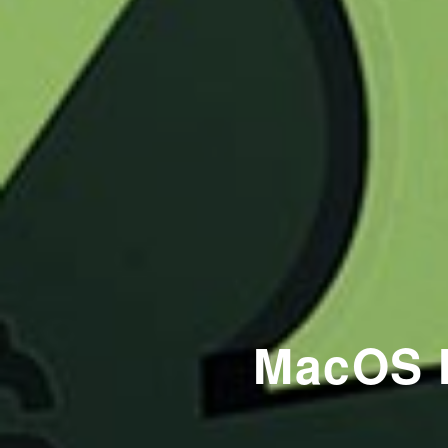
MacOS H