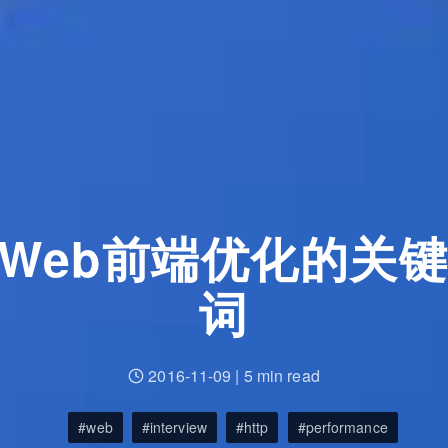
Web前端优化的关键
词
2016-11-09
|
5 min read
web
interview
http
performance