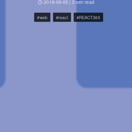
2018-09-05
|
3 min read
web
react
REACT360