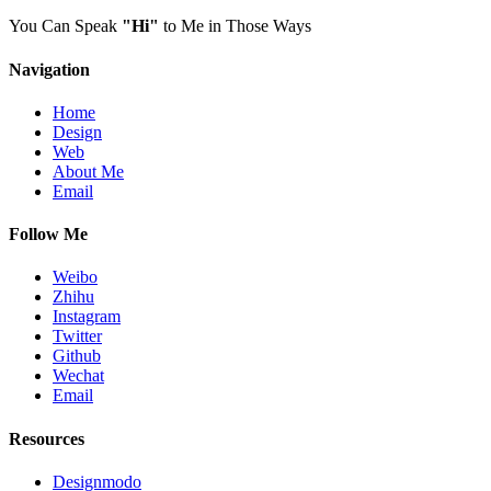
You Can Speak
"Hi"
to Me in Those Ways
Navigation
Home
Design
Web
About Me
Email
Follow Me
Weibo
Zhihu
Instagram
Twitter
Github
Wechat
Email
Resources
Designmodo