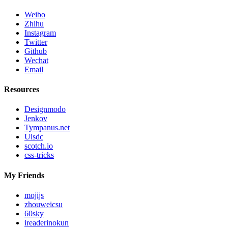
Weibo
Zhihu
Instagram
Twitter
Github
Wechat
Email
Resources
Designmodo
Jenkov
Tympanus.net
Uisdc
scotch.io
css-tricks
My Friends
mojijs
zhouweicsu
60sky
ireaderinokun