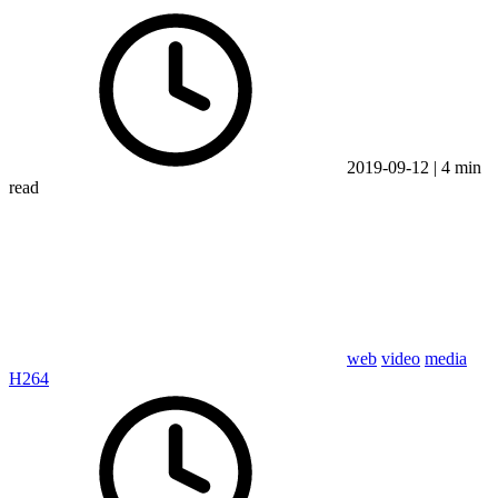
2019-09-12
|
4 min
read
web
video
media
H264