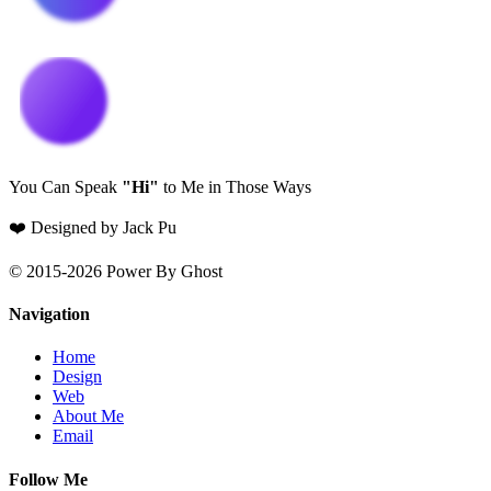
You Can Speak
"Hi"
to Me in Those Ways
❤️ Designed by Jack Pu
© 2015-2026 Power By Ghost
Navigation
Home
Design
Web
About Me
Email
Follow Me