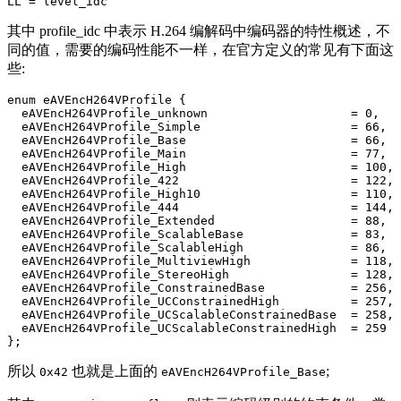
其中 profile_idc 中表示 H.264 编解码中编码器的特性概述，不
同的值，需要的编码性能不一样，在官方定义的常见有下面这
些:
enum eAVEncH264VProfile {

  eAVEncH264VProfile_unknown                    = 0,

  eAVEncH264VProfile_Simple                     = 66,

  eAVEncH264VProfile_Base                       = 66,

  eAVEncH264VProfile_Main                       = 77,

  eAVEncH264VProfile_High                       = 100,

  eAVEncH264VProfile_422                        = 122,

  eAVEncH264VProfile_High10                     = 110,

  eAVEncH264VProfile_444                        = 144,

  eAVEncH264VProfile_Extended                   = 88,

  eAVEncH264VProfile_ScalableBase               = 83,

  eAVEncH264VProfile_ScalableHigh               = 86,

  eAVEncH264VProfile_MultiviewHigh              = 118,

  eAVEncH264VProfile_StereoHigh                 = 128,

  eAVEncH264VProfile_ConstrainedBase            = 256,

  eAVEncH264VProfile_UCConstrainedHigh          = 257,

  eAVEncH264VProfile_UCScalableConstrainedBase  = 258,

  eAVEncH264VProfile_UCScalableConstrainedHigh  = 259

所以
也就是上面的
;
0x42
eAVEncH264VProfile_Base