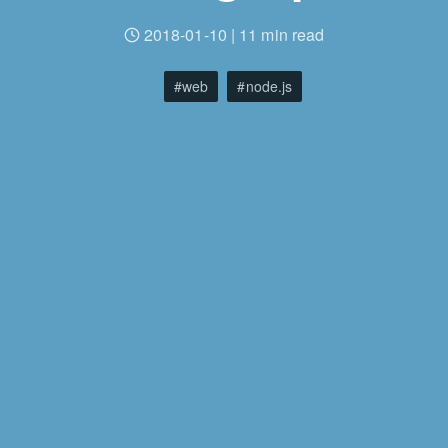
2018-01-10
|
11 min read
web
node.js