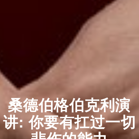
桑德伯格伯克利演
讲: 你要有扛过一切
悲伤的能力