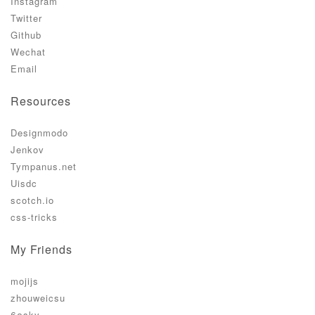
Instagram
Twitter
Github
Wechat
Email
Resources
Designmodo
Jenkov
Tympanus.net
Uisdc
scotch.io
css-tricks
My Friends
mojijs
zhouweicsu
60sky