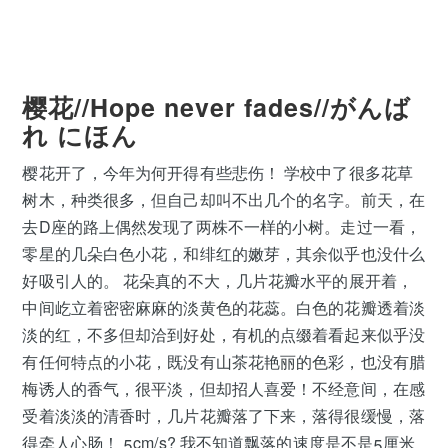
樱花//Hope never fades//がんば
れ にほん
樱花开了，今年为何开得有些悲伤！ 学校中了很多花草
树木，种类很多，但自己却叫不出几个的名字。前天，在
去D座的路上偶然发现了两株不一样的小树。走过一看，
零星的几朵白色小花，和绯红的嫩芽，其余似乎也没什么
好吸引人的。 花朵真的不大，几片花瓣水平的展开着，
中间屹立着密密麻麻的淡黄色的花蕊。白色的花瓣透着淡
淡的红，不多但却洽到好处，有机的点缀着看起来似乎没
有任何特点的小花，既没有山茶花艳丽的色彩，也没有腊
梅诱人的香气，很平淡，但却招人喜爱！不经意间，在感
受着淡淡的清香时，几片花瓣落了下来，落得很缓慢，落
得牵人心肠！ 5cm/s? 我不知道飘落的速度是不是5厘米