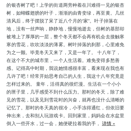
的银杏树了吧！上学的街道两旁种着在川难得一见的银杏
树，如蝴蝶翅膀的叶子，渐渐的由青变绿，再至黄。几丝
清风后，终于摆脱了呆了近八个月的“家”。叶子掉落在
地，没有一丝声响，静静地，慢慢地逝去，但树的基部却
被堆上了厚厚的一层，整个冬天都不会再有机会去接触寒
寒的雪花，吹吹淡淡的薄雾。树叶掉落的刹那，心里难免
为之一颤。毕竟冬天又来了，又是一年了。 十八年了，
在这个不大的城市里，一个人生活着。难免变得多愁善
感。记得高中时期，我说她情感很丰富，看来现在我也有
几许了吧！经常开始思考自己的人生，我这十八年究竟是
怎样过来的。 童年，活得真的很烂漫。生活在一个小小
的匣子里，几乎感受不到什么压力。那时的冬天，除了难
见的雪花，以及见到雪花时的兴奋，就再也没什么清晰的
记忆了。那时的冬天真的很冷，小手冻得通红，但依旧要
伸出来，去和别人玩游戏卡。回到家里，妈妈会在水盆里
倒入一些开水，过一会，她便硬拉着我的手，
详情 »