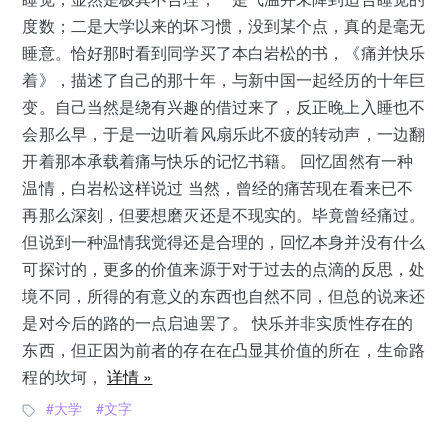
度数；二是大学以来的坏习惯，没到某个点，真的是毫无
睡意。恰好那时看到同学买了本白岩松的书，《痛并快乐
着》，描述了自己的那十年，与新中国一起经历的十年巨
变。自己当然是绕有兴趣的借过来了，反正晚上入睡也不
会那么早，于是一边听着风扇乐此不疲的转动声，一边翻
开着那本承载着痛与快乐的记忆书籍。 回忆固然有一种
温情，白岩松这样说过 当然，曾经的痛苦现在看来已不
再那么深刻，但要想磨灭还是不现实的。毕竟曾经痛过。
但说到一种温情我觉得还是合理的，回忆本身并没有什么
可探讨的，更多的价值来源于对于过去的点滴的反思，处
境不同，所得的有意义的东西也自然不同，但总的说来还
是对今后的路的一点启迪罢了。 快乐并非实质性存在的
东西，但正因为前者的存在在凸显其价值的所在，生命路
程的坎坷，
详情 »
大学
文字