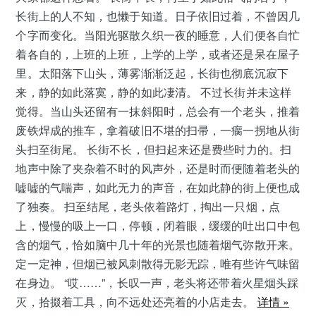
长街上的人不知，也懒于知道。日子依旧过着，不曾因几
个字而变化。当阳光驱散久织一夜的睡意，人们便各自忙
着各自的，上班的上班，上学的上学，或者还是呆在屋子
里。太阳落下山头，薄雾渐渐泛起，长街也彻底沉寂下
来，静的如此落寞，静的如此凄清。 不过长街并未这样
觉得。当山头还留有一抹斜阳时，总会有一个老头，推着
废铁焊成的推车，拿着破旧不堪的扫帚，一瘸一拐地从街
头扫至街尾。 长街不长，但扫起来还是费些时力的。扫
地声中除了夹杂着不时的风声外，还是时而便随着老头的
嘘嘘的气喘声，如此无力的声音，在如此静的街上便也成
了独奏。 扫至结尾，老头依着路灯，掏出一只烟，点
上，慢慢的吸上一口，停顿，闭着眼，缓缓的吐出口中包
含的烟气，恰如脑中几十年的光景也随着烟气弥散开来。
定一定神，但烟已被风刺散得无影无踪，唯有些许气味留
在身边。 “哎……”，长叹一声，老头将还带着火星烟头踩
灭，拾掇着工具，向不远处还亮着的小店走去。
详情 »