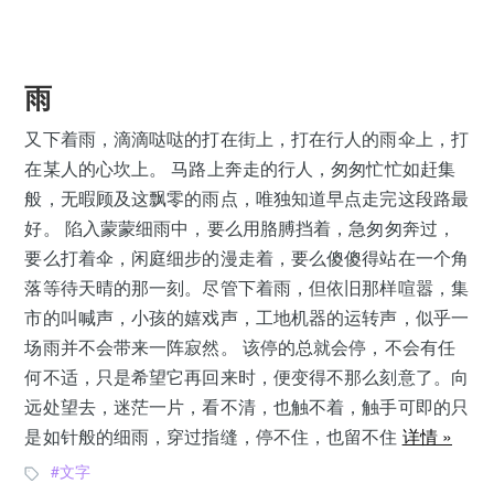
雨
又下着雨，滴滴哒哒的打在街上，打在行人的雨伞上，打
在某人的心坎上。 马路上奔走的行人，匆匆忙忙如赶集
般，无暇顾及这飘零的雨点，唯独知道早点走完这段路最
好。 陷入蒙蒙细雨中，要么用胳膊挡着，急匆匆奔过，
要么打着伞，闲庭细步的漫走着，要么傻傻得站在一个角
落等待天晴的那一刻。尽管下着雨，但依旧那样喧嚣，集
市的叫喊声，小孩的嬉戏声，工地机器的运转声，似乎一
场雨并不会带来一阵寂然。 该停的总就会停，不会有任
何不适，只是希望它再回来时，便变得不那么刻意了。向
远处望去，迷茫一片，看不清，也触不着，触手可即的只
是如针般的细雨，穿过指缝，停不住，也留不住
详情 »
文字