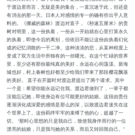
于渡边君而言，无疑是美的集合，一直沉迷于此，但还是
有消去的那一天。日本人对感情的专一的确有些出乎人意
料的。《挪威的森林》渡边对直子，《秒速五厘米》的贵
树对明里，这一份执着，一份从一开始就在心里打算永久
的执着，即使今后的离别，但依旧不能让这份由执着幻化
成的记忆消散的一干二净。这种淡淡的悲，从某种程度上
变成了双方生活中所独有的一丝曙光。在这个忙碌的世界
里，至少还有那份最纯真的美好，永远在心间荡漾。新海
城也好，村上春树也好都至少给我们带来了那段樱花飘落
的美好。 直子在开篇时对渡边君提出了两个请求。其中
一个是：希望你能永远记住我。渡边君做到了，一辈子都
没能忘记她，即使身边有位可能更好的姑娘。这段由责任
逐渐演化成深爱的感情是那么的深，以致渡边君迷失在这
个世界上了。这份羁绊牢牢的束缚了他的心，超越了一
切。 “那时心里想的只是我自己，致使我身伴而行的一位
漂亮的姑娘，只是我与她的关系，而后又转回我自己。”