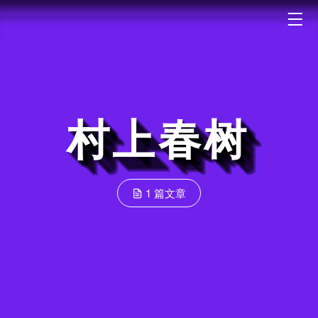
村上春树
1 篇文章