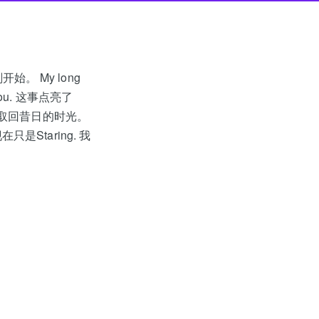
刚开始。 My long
 you. 这事点亮了
 我会尝试取回昔日的时光。
现在只是Staring. 我