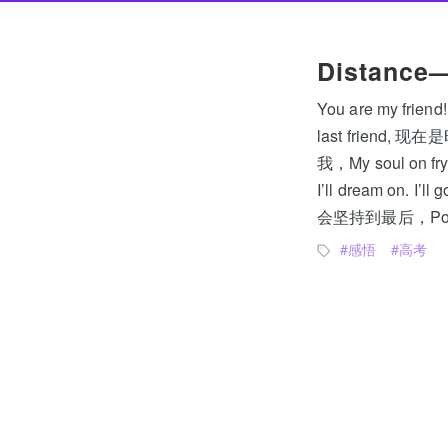
Distanc
You are my f
last friend, 
我，My soul on
I’ll dream on
会坚持到最后，Power fu
感悟
高考