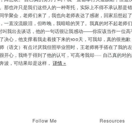
。那也许只是我们这些人的一种寄托，实际上不得不承认那是错
同学聚会，老师们来了，我也向老师表达了感谢，回家后想起
，一直没流眼泪，但昨晚，我暗暗的哭了。我真的对不起老师
天时叫我出去谈话，他的一句话很让我感动——你应该当作一位高
了决心，他支撑着我走着接下来的100天，可我却，真的很抱歉
师（语文）有点讨厌我但照毕业照时，王老师将手搭在了我的
开心，我终于得到了他的认可，可高考我却······ 自己真的对
奔波，可结果却是这样，
详情 »
Follow Me
Resources