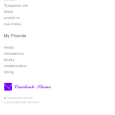
Tympanus.net
Uisdc
scotch.io
css-tricks
My Friends
mojijs
zhouweicsu
60sky
ireaderinokun
i5ting
❤️ Designed by Jack Pu
© 2015-2026 Power By Ghost