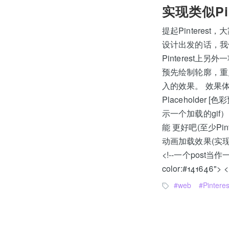
实现类似Pi
提起Pintere
设计出发的话，我
Pinterest
预先绘制轮廓，重
入的效果。 效果体
Placehold
示一个加载的gi
能 更好吧(至少Pi
动画加载效果(实
<!--一个post当作一个单
color:#141646"> 
web
Pinteres