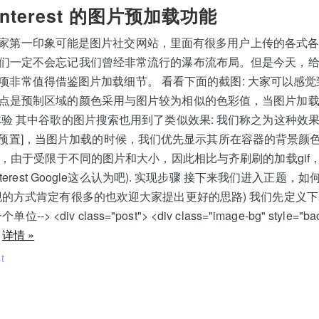
nterest 的图片预加载功能
st，大家第一印象可能是图片社交网站，里面有很多用户上传的各式
们一定不会忘记我们曾经非常流行的瀑布流布局。但是今天，
上另外一项非常值得借鉴图片加载细节。 看看下面的截图: 大家可以
点是预制区域的颜色采用与图片较为相似的色彩值，当图片加
验 其中谷歌的图片搜索也用到了类似效果: 我们称之为这种效果为
er [色彩预置]，当图片加载的时候，我们优先显示其所在容器的背景
f），由于受限于不同的图片和大小，因此相比与齐刷刷的加载gif
nterest Google这么认为吧). 实现步骤 接下来我们进入正题
现的方式肯定有很多的也欢迎大家提出更好的思路) 我们先定义下基
位--> <div class="post"> <div class="image-bg" style="ba
<
详情 »
t