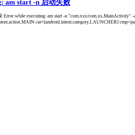
ng: am start -n 启动失败
 am start -n "com.xxx/com.xx.MainActivity" -a andro
intent.action.MAIN cat=[android.intent.category.LAUNCHER] cmp=page