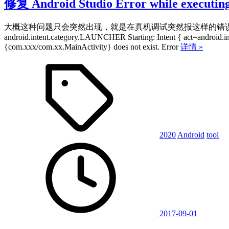
修复 Android Studio Error while executi
大概这种问题只会突然出现，就是在真机调试突然报这样的错误 Error while executing:
android.intent.category.LAUNCHER Starting: Intent { act=android.
{com.xxx/com.xx.MainActivity} does not exist. Error
详情 »
2020
Android
tool
2017-09-01