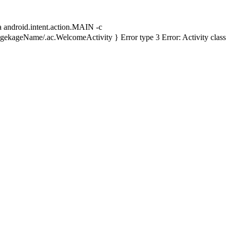
id.intent.action.MAIN -c
kageName/.ac.WelcomeActivity } Error type 3 Error: Activity class