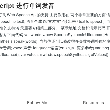
cript 进行单词发音
对Web Speech Api的支持;主要作用在 两个非常重要的方面:
ech to text); 语音合成 (将文本文字读出来 / text to speech);
的支持;今天重要介绍第二部分。 演示地址 文档和演示代码 开始
 var words = new SpeechSynthesisUtterance('Hello 
hSynthesis.speak(words); 当然你还可以修改很多参数去调整你的发音
h:音调; voice:声音; language:语言(en,zh,ja...更多参考) var msg
terance(); var voices = window.speechSynthesis.getVoices()
Follow Me
Resources