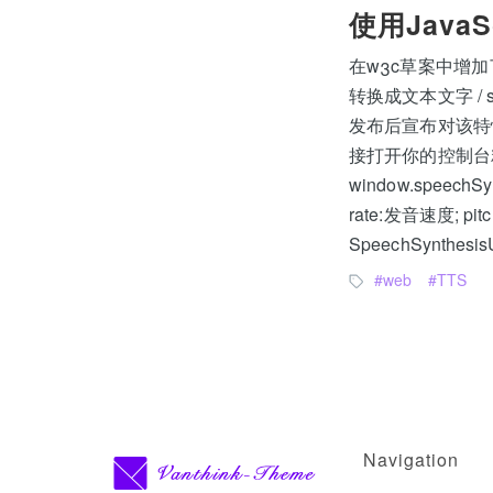
使用JavaS
在w3c草案中增加了
转换成文本文字 / spe
发布后宣布对该特性
接打开你的控制台粘贴下面代码
window.speec
rate:发音速度; pitc
SpeechSynthesisUt
web
TTS
Navigation