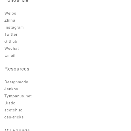
Weibo
Zhihu
Instagram
Twitter
Github
Wechat
Email
Resources
Designmodo
Jenkov
Tympanus.net
Uisdc
scotch.io
css-tricks
My Friends