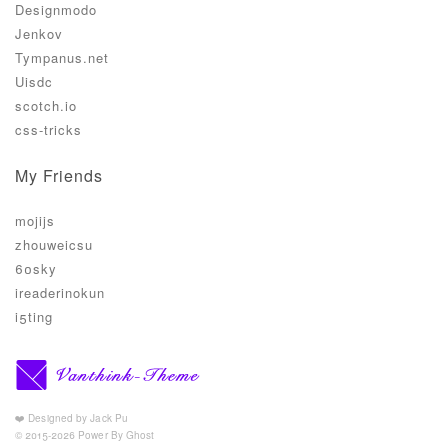
Designmodo
Jenkov
Tympanus.net
Uisdc
scotch.io
css-tricks
My Friends
mojijs
zhouweicsu
60sky
ireaderinokun
i5ting
❤️ Designed by Jack Pu
© 2015-2026 Power By Ghost