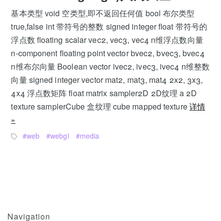
基本类型 void 空类型,即不返回任何值 bool 布尔类型
true,false int 带符号的整数 signed integer float 带符号的
浮点数 floating scalar vec2, vec3, vec4 n维浮点数向量
n-component floating point vector bvec2, bvec3, bvec4
n维布尔向量 Boolean vector ivec2, ivec3, ivec4 n维整数
向量 signed integer vector mat2, mat3, mat4 2x2, 3x3,
4x4 浮点数矩阵 float matrix sampler2D 2D纹理 a 2D
texture samplerCube 盒纹理 cube mapped texture
详情
»
web
webgl
media
Navigation