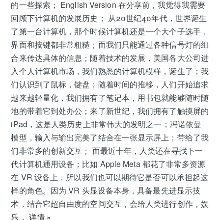
的一些探索； English Version 在分享前，我觉得我需要
回顾下计算机的发展历史； 从20世纪40年代，世界诞生
了第一台计算机，那个时候计算机还是一个大个子选手，
界面和按键都非常粗糙；而我们只能通过各种信号灯的组
合来传达具体的信息；随着技术的发展，美国各大公司进
入个人计算机市场，我们熟悉的计算机模样，诞生了；我
们认识到了鼠标，键盘；随着时间的推移，人们开始追求
越来越轻量化，我们拥有了笔记本，用书包就能够随时随
地的带着它到处办公；来了新世纪，我们拥有了触摸屏的
iPad，这是人类历史上非常伟大的发明之一；冯诺依曼
模型，输入与输出完美了结合在一张显示屏上；带给了我
们非常多的创新交互； 而最近十年，人类还在寻找下一
代计算机通用设备；比如 Apple Meta 都花了非常多资源
在 VR 设备上，所以我们也可以期待它是否可以承担起这
样的角色。因为 VR 头显设备本身，具备最先进显示技
术，结合它超自由度的空间交互，会给人类进行创作，娱
乐，
详情 »