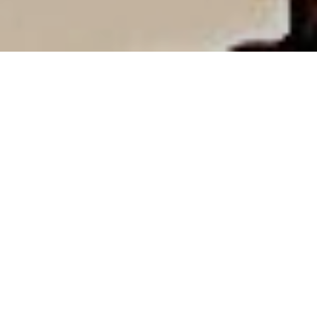
2020-05-01
|
4 min read
发觉断了一个月，因为一些事情没有落地。
五月的北京，热了许多，空气中夹杂躁动的气息。毕竟被
所谓的疫情“关了”这么久，很多人还是憧憬着自由的气
息。
破局
几年前调试视频的时候看然看了郭天王的《破局》，很多
时候需要有人作出决断。作出决断意味着有可能会否定之