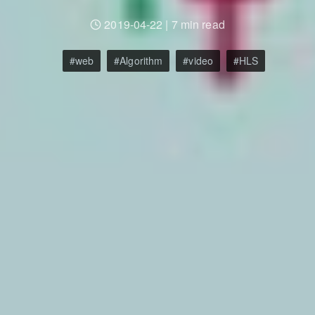
2019-04-22
|
7 min read
web
Algorithm
video
HLS