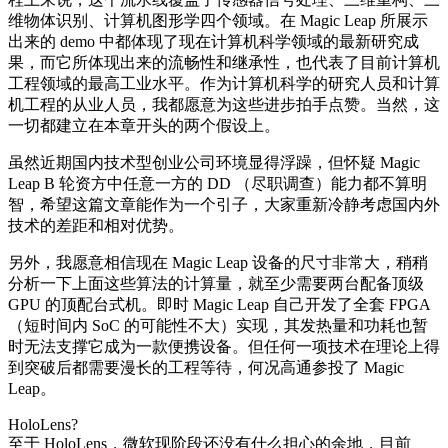
维物体识别、计算机图形学四个领域。在 Magic Leap 所展示
出来的 demo 中都体现了现在计算机科学领域的最新研究成
果，而它所体现出来的流畅性和继承性，也代表了目前计算机
工程领域的最高工业水平。作为计算机科学的研究人员和计算
机工程的从业人员，我都愿意为这些进步拍手点赞。当然，这
一切都建立在本章开头的两个假设上。
虽然近期国内技术型创业公司环境显得浮躁，但怀疑 Magic
Leap B 轮资方中任意一方的 DD （尽职调查）能力都不算明
智，希望这篇文章能作为一个引子，大家重新冷静考虑国内外
技术的差距和相对优势。
另外，我愿意相信现在 Magic Leap 设备的尺寸非常大，稍稍
分析一下上面这些算法的计算量，就至少需要两台配备顶级
GPU 的顶配台式机。即时 Magic Leap 自己开发了全套 FPGA
（短时间内 SoC 的可能性不大）实现，其发热量和功耗也暂
时无法支撑它成为一款便携设备。但任何一项技术在理论上得
到突破后都需要漫长的工程等待，何况高通参投了 Magic
Leap。
HoloLens?
至于 HoloLens，微软现阶段还没有什么担心的余地，目前