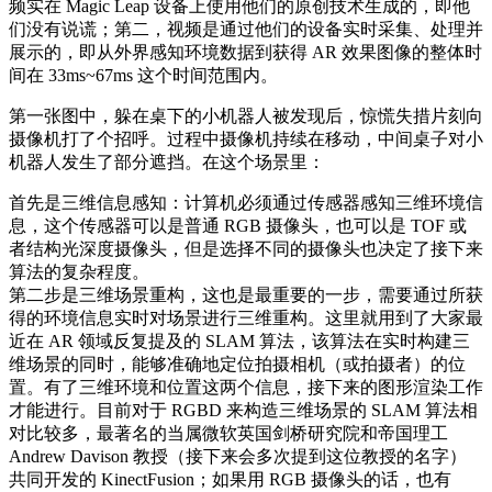
频实在 Magic Leap 设备上使用他们的原创技术生成的，即他
们没有说谎；第二，视频是通过他们的设备实时采集、处理并
展示的，即从外界感知环境数据到获得 AR 效果图像的整体时
间在 33ms~67ms 这个时间范围内。
第一张图中，躲在桌下的小机器人被发现后，惊慌失措片刻向
摄像机打了个招呼。过程中摄像机持续在移动，中间桌子对小
机器人发生了部分遮挡。在这个场景里：
首先是三维信息感知：计算机必须通过传感器感知三维环境信
息，这个传感器可以是普通 RGB 摄像头，也可以是 TOF 或
者结构光深度摄像头，但是选择不同的摄像头也决定了接下来
算法的复杂程度。
第二步是三维场景重构，这也是最重要的一步，需要通过所获
得的环境信息实时对场景进行三维重构。这里就用到了大家最
近在 AR 领域反复提及的 SLAM 算法，该算法在实时构建三
维场景的同时，能够准确地定位拍摄相机（或拍摄者）的位
置。有了三维环境和位置这两个信息，接下来的图形渲染工作
才能进行。目前对于 RGBD 来构造三维场景的 SLAM 算法相
对比较多，最著名的当属微软英国剑桥研究院和帝国理工
Andrew Davison 教授（接下来会多次提到这位教授的名字）
共同开发的 KinectFusion；如果用 RGB 摄像头的话，也有