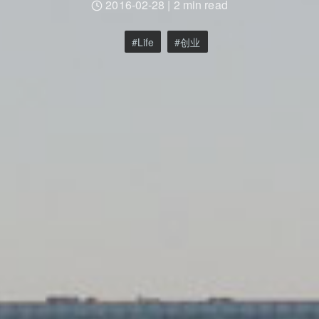
2016-02-28
|
2 min read
Life
创业