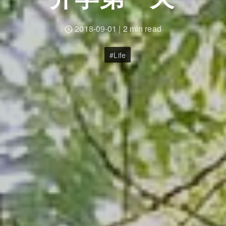
2018-09-01
|
2 min read
Life