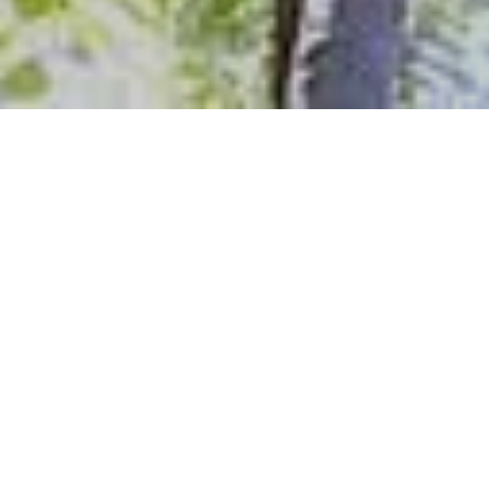
2018-09-01
|
2 min read
不知不觉，暑假已过。
晚上时不时飘几滴小雨，饭店吃饭的老板娘，给在家乡的
孩子通话，问需要什么衣服和东西。在外求学还是在外务
工的人来说，开学这一天似乎始终都是充满一种思念味道
的日子。依稀记得去长沙的第一天，和父亲第一次来长
沙，岳麓山下来，迷了路，似乎那一次也成了这几年少有
和父亲独处的日子。