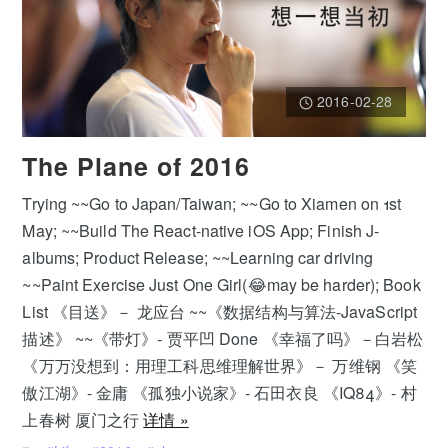
2016-02-28
The Plane of 2016
Trying ~~Go to Japan/Taiwan; ~~Go to Xiamen on 1st
May; ~~Build The React-native iOS App; Finish J-
albums; Product Release; ~~Learning car driving
~~Paint Exercise Just One Girl(😂may be harder); Book
List 《目送》－ 龙应台 ~~《数据结构与算法-JavaScript
描述》 ~~《带灯》- 贾平凹 Done 《幸福了吗》－白岩松
《万万没想到：用理工科思维理解世界》－ 万维钢 《笑
傲江湖》- 金庸 《孤独小说家》- 石田衣良 《IQ84》- 村
上春树 厦门之行
详情 »