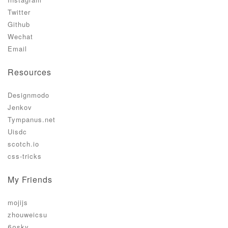
Twitter
Github
Wechat
Email
Resources
Designmodo
Jenkov
Tympanus.net
Uisdc
scotch.io
css-tricks
My Friends
mojijs
zhouweicsu
60sky