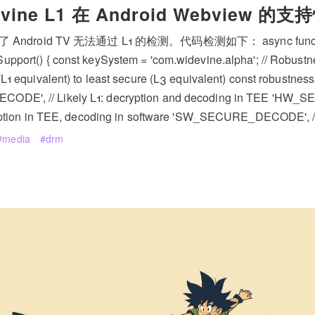
vine L1 在 Android Webview 的
ndroid TV 无法通过 L1 的检测。代码检测如下： async funct
port() { const keySystem = 'com.widevine.alpha'; // Robustnes
L1 equivalent) to least secure (L3 equivalent) const robustness
DE', // Likely L1: decryption and decoding in TEE 'HW
ryption in TEE, decoding in software 'SW_SECURE_DECODE', /
media
drm