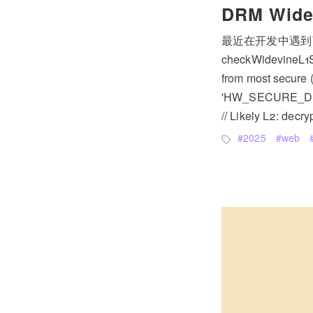
DRM Wide
最近在开发中遇到了 A
checkWidevineL1Sup
from most secure (
'HW_SECURE_DECO
// Likely L2: dec
2025
web