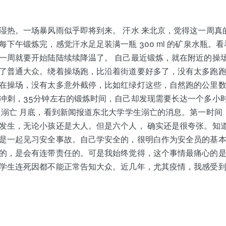
湿热。一场暴风雨似乎即将到来。 汗水 来北京，觉得这一周真
每下午锻炼完，感觉汗水足足装满一瓶 300 ml 的矿泉水瓶。
一周就要开始陆陆续续降温了。 自己最近锻炼，就在附近的操
了普通大众。绕着操场跑，比沿着街道要好多了，没有太多跑
在操场，没有太多意外截停，比如红绿灯这些，自然跑的公里
冲刺，35分钟左右的锻炼时间，自己却发现需要长达一个多小
 溺亡 月底，看到新闻报道东北大学学生溺亡的消息。第一时间
发生，无论小孩还是大人。但是六个人， 确实还是很夸张。知
是一起见习安全事故。自己学安全的，很明白作为安全员的基
的，是会有连带责任的。可是我始终觉得，这个事情最痛心的
学生连死因都不能正常告知大众。近几年，尤其疫情，我感受