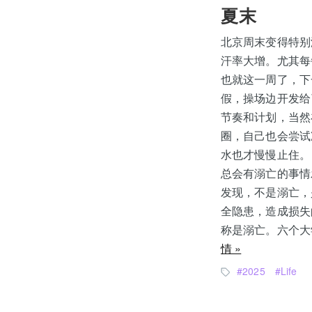
夏末
北京周末变得特别
汗率大增。尤其每
也就这一周了，下
假，操场边开发给
节奏和计划，当然
圈，自己也会尝试
水也才慢慢止住。
总会有溺亡的事情
发现，不是溺亡，
全隐患，造成损失
称是溺亡。六个大
情 »
2025
Life