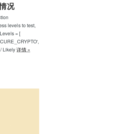
支持情况
ion
s levels to test,
Levels = [
_SECURE_CRYPTO',
/ Likely
详情 »