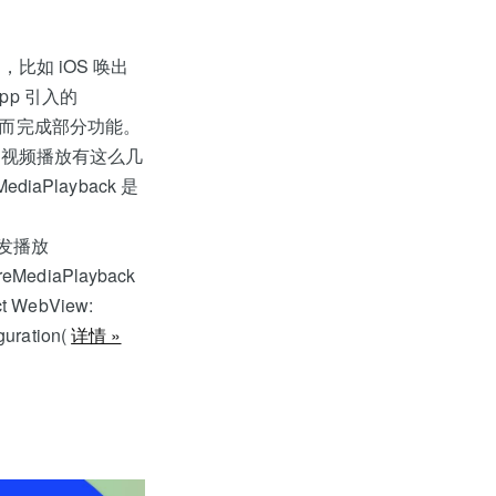
如 iOS 唤出
pp 引入的
，从而完成部分功能。
的视频播放有这么几
MediaPlayback 是
动触发播放
ureMediaPlayback
WebView:
guration(
详情 »