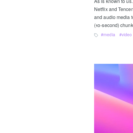
As is known to us.
Netflix and Tencen
and audio media to
(10-second) chunks
media
video