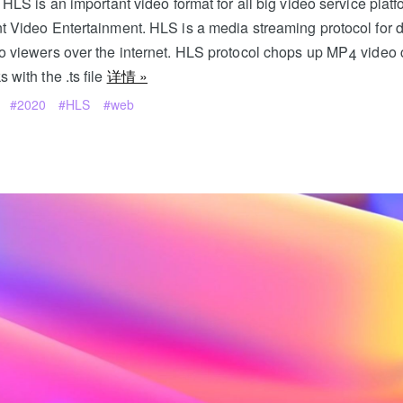
 HLS is an important video format for all big video service platf
t Video Entertainment. HLS is a media streaming protocol for d
 viewers over the internet. HLS protocol chops up MP4 video c
 with the .ts file
详情 »
2020
HLS
web