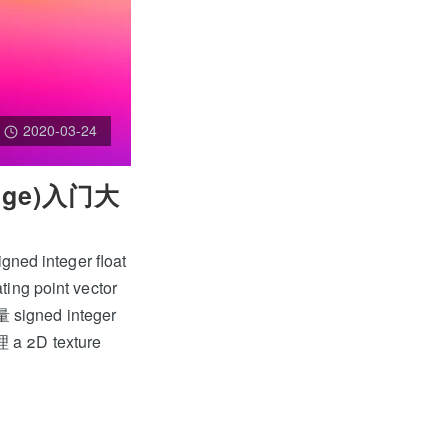
2020-03-24
uage)入门大
 integer float
g point vector
signed integer
 a 2D texture