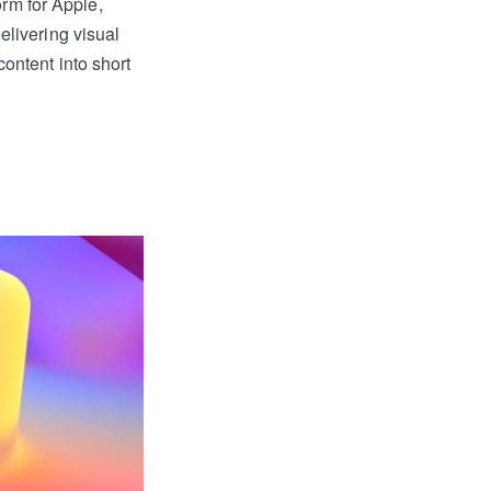
orm for Apple,
elivering visual
ontent into short