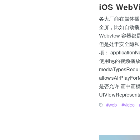
iOS Web
各大厂商在媒体播
全屏，比如自动播放，
Webview 容
但是处于安全隐私
项： applicationN
使用h5的视频播
mediaTypesRe
allowsAirPlayFor
是否允许 画中画模式(P
UIViewRepresenta
web
video