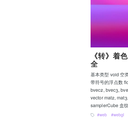
《转》着色器语
全
基本类型 void 空类型
带符号的浮点数 floatin
bvec2, bvec3, b
vector mat2, mat
samplerCube 盒纹
web
webgl