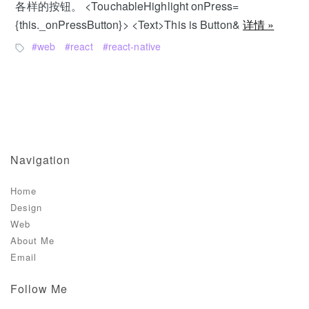
各样的按钮。 <TouchableHighlight onPress=
{this._onPressButton}> <Text>This is Button&
详情 »
web
react
react-native
Navigation
Home
Design
Web
About Me
Email
Follow Me