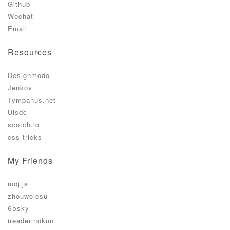
Github
Wechat
Email
Resources
Designmodo
Jenkov
Tympanus.net
Uisdc
scotch.io
css-tricks
My Friends
mojijs
zhouweicsu
60sky
ireaderinokun