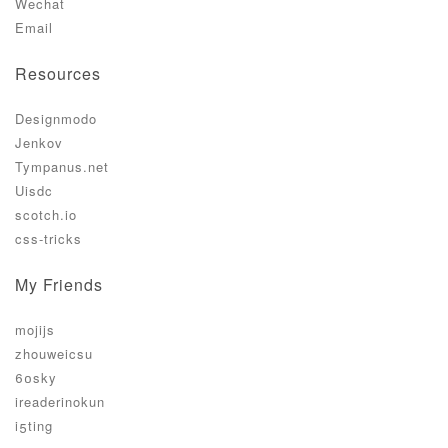
Wechat
Email
Resources
Designmodo
Jenkov
Tympanus.net
Uisdc
scotch.io
css-tricks
My Friends
mojijs
zhouweicsu
60sky
ireaderinokun
i5ting