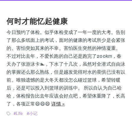
何时才能忆起健康
今日预约了体检。似乎体检变成了一年一度的大考。告别
了那么多纸面上的考试，面对的健康的考试所少是会紧张
的。害怕突如其来的不幸。害怕医生突然的神情凝重。
不过对比去年，不爱长跑的自己还是跑完了200km，春
天办了张游泳卡🏊，下水了十几次，虽然对全潜式自由泳
的掌握还么那么熟练，但是越发觉得对水的畏惧已没有以
前。唯独遗憾的是大冬天都没怎么碰过篮球，希望转暖
后，还是可以投入到篮球的训练中。 所以自认为自己哈
哈，体检报告比去年应该会好点吧，希望体重降了，长高
了，各项正常😄😄😄
详情 »
Life
小记