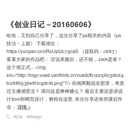
《创业日记－20160606》
哈哈，又到自己分享了，这次分享了ps相关的内容《ps
技法－上篇》 下载地址：
https://yunpan.cn/cRsUpfJc79caS （提取码：c687）
看看大家的作品吧： 话说美颜后，还不错，Jack是谁？
这个很正式... <img
src="http://img1.vued.vanthink.cn/vuedcfb12256c3d0d4
b088b53be8f1c9dc1b.png"?/> 你画两颗痣在那里，考虑
过主播感受没？ 请问这是棒棒糖么？ 最后主要还是讲设
计Icon和网页设计，教程在这里. 本次分享还有些课后作
业：
详情 »
Life
design