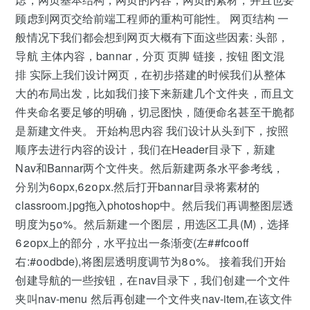
顾虑到网页交给前端工程师的重构可能性。 网页结构 一
般情况下我们都会想到网页大概有下面这些因素: 头部，
导航 主体内容，bannar，分页 页脚 链接，按钮 图文混
排 实际上我们设计网页，在初步搭建的时候我们从整体
大的布局出发，比如我们接下来新建几个文件夹，而且文
件夹命名要足够的明确，切忌图快，随便命名甚至干脆都
是新建文件夹。 开始构思内容 我们设计从头到下，按照
顺序去进行内容的设计，我们在Header目录下，新建
Nav和Bannar两个文件夹。然后新建两条水平参考线，
分别为60px,620px.然后打开bannar目录将素材的
classroom.jpg拖入photoshop中。然后我们再调整图层透
明度为50%。然后新建一个图层，用选区工具(M)，选择
620px上的部分，水平拉出一条渐变(左##fc00ff
右:#00dbde),将图层透明度调节为80%。 接着我们开始
创建导航的一些按钮，在nav目录下，我们创建一个文件
夹叫nav-menu 然后再创建一个文件夹nav-item,在该文件