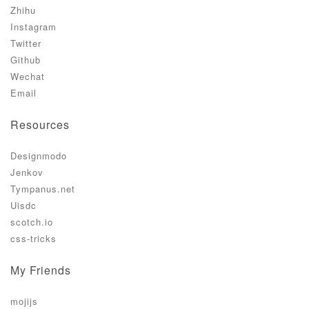
Zhihu
Instagram
Twitter
Github
Wechat
Email
Resources
Designmodo
Jenkov
Tympanus.net
Uisdc
scotch.io
css-tricks
My Friends
mojijs